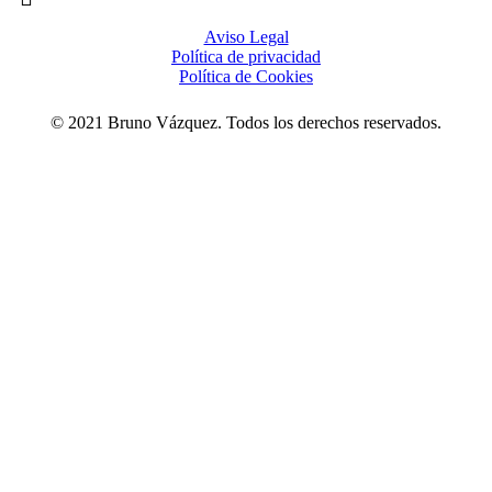
Aviso Legal
Política de privacidad
Política de Cookies
© 2021 Bruno Vázquez. Todos los derechos reservados.
Close
OBRA
Menu
moNo dEl esPAciO
mAtER aLma
grAphiDiS
THE ARTIST
bIoGraFía