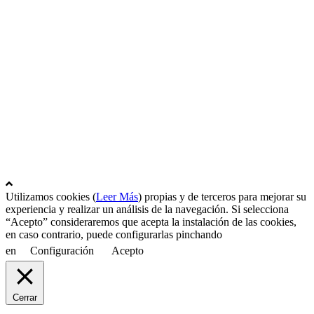
mAraT
viEntO dE oToÑo
lA piSciNa
vIVir mAdeRa
mOnö
Utilizamos cookies (
Leer Más
) propias y de terceros para mejorar su
experiencia y realizar un análisis de la navegación. Si selecciona
“Acepto” consideraremos que acepta la instalación de las cookies,
en caso contrario, puede configurarlas pinchando
en
Configuración
Acepto
Cerrar